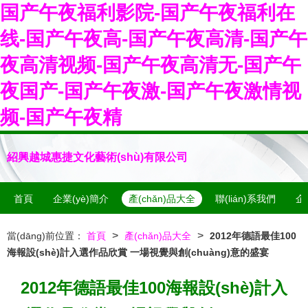
国产午夜福利影院-国产午夜福利在
线-国产午夜高-国产午夜高清-国产午
夜高清视频-国产午夜高清无-国产午
夜国产-国产午夜激-国产午夜激情视
频-国产午夜精
紹興越城惠捷文化藝術(shù)有限公司
首頁
企業(yè)簡介
產(chǎn)品大全
聯(lián)系我們
企
>
>
當(dāng)前位置：
首頁
產(chǎn)品大全
2012年德語最佳100
海報設(shè)計入選作品欣賞 一場視覺與創(chuàng)意的盛宴
2012年德語最佳100海報設(shè)計入