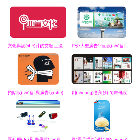
文化與設(shè)計的交融 亞童文化與麥尚傳播的品牌包裝案例解析
戶外大型廣告平面設(shè)計食品零食農(nóng)產(chǎn)品宣傳設(shè)計
招貼設(shè)計與廣告設(shè)計的視覺融合藝術(shù)
創(chuàng)意美發(fā)畫冊設(shè)計模板 開啟視覺新篇章，廣告設(shè)計素材一鍵獲取
匠心獨(dú)具 畫冊設(shè)計與企業(yè)畫冊圖片的視覺敘事藝術(shù)
從“看見”到“心動” 創(chuàng)意廣告中的心理學(xué)設(shè)計法則