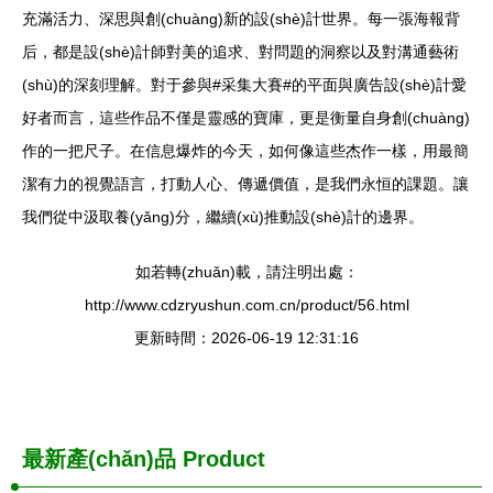
充滿活力、深思與創(chuàng)新的設(shè)計世界。每一張海報背
后，都是設(shè)計師對美的追求、對問題的洞察以及對溝通藝術
(shù)的深刻理解。對于參與#采集大賽#的平面與廣告設(shè)計愛
好者而言，這些作品不僅是靈感的寶庫，更是衡量自身創(chuàng)
作的一把尺子。在信息爆炸的今天，如何像這些杰作一樣，用最簡
潔有力的視覺語言，打動人心、傳遞價值，是我們永恒的課題。讓
我們從中汲取養(yǎng)分，繼續(xù)推動設(shè)計的邊界。
如若轉(zhuǎn)載，請注明出處：
http://www.cdzryushun.com.cn/product/56.html
更新時間：2026-06-19 12:31:16
最新產(chǎn)品
Product