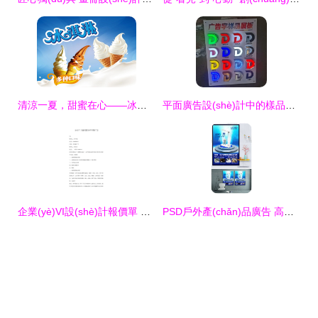
清涼一夏，甜蜜在心——冰淇淋海報設(shè)計的力量
平面廣告設(shè)計中的樣品展板、門頭招牌與軟膜燈箱應(yīng)用技巧
企業(yè)VI設(shè)計報價單 圣智揚(yáng)廣告的專業(yè)解析與價值考量
PSD戶外產(chǎn)品廣告 高效設(shè)計模板與素材應(yīng)用指南