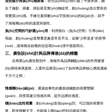
混合媒介與質(zhì)感探索
：部分設(shè)計師打破了平面界限，融
合了攝影、插畫、拼貼甚至實(shí)物紋理，創(chuàng)造出豐富的
視覺質(zhì)感。手繪元素與數(shù)字技術(shù)的結(jié)合，賦予
了海報獨(dú)特的溫度與個性。
負(fù)空間的巧妙運(yùn)用
：利用留白（負(fù)空間）引導(dǎo)
視線、創(chuàng)造雙重意象是常見手法，這種“少即是多”的哲學
(xué)，讓海報在紛雜的信息環(huán)境中脫穎而出。
三、廣告設(shè)計與品牌傳達(dá)的精髓
在商業(yè)廣告類別中，海報作為品牌觸點(diǎn)的作用被發
(fā)揮得淋漓盡致。入選作品展現(xiàn)了如何將品牌核心價值濃縮
于方寸之間：
情感聯(lián)結(jié)
：通過故事性的畫面或幽默的視覺雙關
(guān)，與受眾建立情感共鳴，提升品牌好感度。
標(biāo)志性視覺
：創(chuàng)造強(qiáng)烈、可記憶的視覺符
號，即使脫離文字，也能讓人聯(lián)想到品牌或活動。