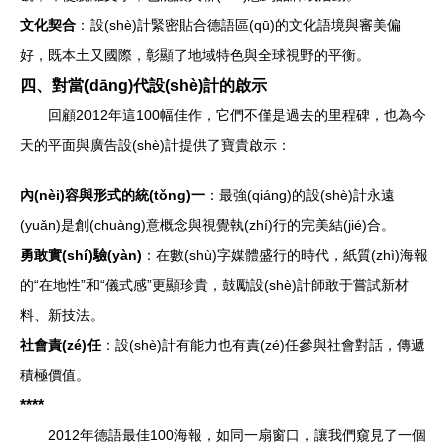
文化契合
：設(shè)計緊密貼合德語區(qū)的文化語境與審美偏
好，既本土又國際，彰顯了地域特色與全球視野的平衡。
四、對當(dāng)代設(shè)計的啟示
回顧2012年這100幅佳作，它們不僅是過去的里程碑，也為今
天的平面與廣告設(shè)計提供了寶貴啟示：
內(nèi)容與形式的統(tǒng)一
：最強(qiáng)的設(shè)計永遠
(yuǎn)是創(chuàng)意概念與視覺執(zhí)行的完美結(jié)合。
勇敢實(shí)驗(yàn)
：在數(shù)字媒體盛行的時代，紙質(zhì)海報
的“在地性”和“儀式感”更顯珍貴，鼓勵設(shè)計師敢于嘗試新材
料、新技法。
社會責(zé)任
：設(shè)計有能力也有責(zé)任參與社會對話，傳遞
積極價值。
****
2012年德語最佳100海報，如同一扇窗口，讓我們窺見了一個