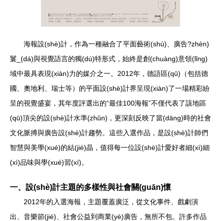
海報設(shè)計，作為一種融合了平面藝術(shù)、廣告?zhèn)
鬟_(dá)與視覺語言的獨(dú)特形式，始終是創(chuàng)意領(lǐng)
域中最具表現(xiàn)力的媒介之一。2012年，德語區(qū)（包括德
國、奧地利、瑞士等）的平面設(shè)計界呈現(xiàn)了一場精彩紛
呈的視覺盛宴，其年度評選出的“最佳100海報”不僅代表了該地區
(qū)頂尖的設(shè)計水準(zhǔn)，更深刻反映了當(dāng)時的社會
文化脈搏與廣告設(shè)計趨勢。這些入選作品，是設(shè)計師們
智慧與美學(xué)的結(jié)晶，值得每一位設(shè)計愛好者細(xì)細
(xì)品味與學(xué)習(xí)。
一、設(shè)計主題的多樣性與社會關(guān)懷
2012年的入選海報，主題覆蓋廣泛，從文化事件、戲劇演
出、音樂節(jié)、社會公益到商業(yè)廣告，無所不包。許多作品