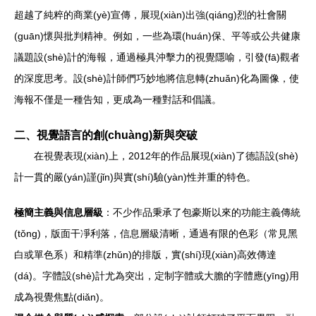
超越了純粹的商業(yè)宣傳，展現(xiàn)出強(qiáng)烈的社會關
(guān)懷與批判精神。例如，一些為環(huán)保、平等或公共健康
議題設(shè)計的海報，通過極具沖擊力的視覺隱喻，引發(fā)觀者
的深度思考。設(shè)計師們巧妙地將信息轉(zhuǎn)化為圖像，使
海報不僅是一種告知，更成為一種對話和倡議。
二、視覺語言的創(chuàng)新與突破
在視覺表現(xiàn)上，2012年的作品展現(xiàn)了德語設(shè)
計一貫的嚴(yán)謹(jǐn)與實(shí)驗(yàn)性并重的特色。
極簡主義與信息層級
：不少作品秉承了包豪斯以來的功能主義傳統
(tǒng)，版面干凈利落，信息層級清晰，通過有限的色彩（常見黑
白或單色系）和精準(zhǔn)的排版，實(shí)現(xiàn)高效傳達
(dá)。字體設(shè)計尤為突出，定制字體或大膽的字體應(yīng)用
成為視覺焦點(diǎn)。